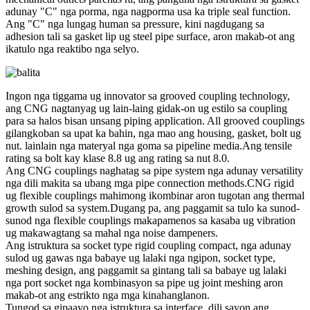
adunay "C" nga porma, nga nagporma usa ka triple seal function.
Ang "C" nga lungag human sa pressure, kini nagdugang sa
adhesion tali sa gasket lip ug steel pipe surface, aron makab-ot ang
ikatulo nga reaktibo nga selyo.
Ingon nga tiggama ug innovator sa grooved coupling technology,
ang CNG nagtanyag ug lain-laing gidak-on ug estilo sa coupling
para sa halos bisan unsang piping application. All grooved couplings
gilangkoban sa upat ka bahin, nga mao ang housing, gasket, bolt ug
nut. lainlain nga materyal nga goma sa pipeline media.Ang tensile
rating sa bolt kay klase 8.8 ug ang rating sa nut 8.0.
Ang CNG couplings naghatag sa pipe system nga adunay versatility
nga dili makita sa ubang mga pipe connection methods.CNG rigid
ug flexible couplings mahimong ikombinar aron tugotan ang thermal
growth sulod sa system.Dugang pa, ang paggamit sa tulo ka sunod-
sunod nga flexible couplings makapamenos sa kasaba ug vibration
ug makawagtang sa mahal nga noise dampeners.
Ang istruktura sa socket type rigid coupling compact, nga adunay
sulod ug gawas nga babaye ug lalaki nga ngipon, socket type,
meshing design, ang paggamit sa gintang tali sa babaye ug lalaki
nga port socket nga kombinasyon sa pipe ug joint meshing aron
makab-ot ang estrikto nga mga kinahanglanon.
Tungod sa gipaayo nga istruktura sa interface, dili sayon ​​​​ang