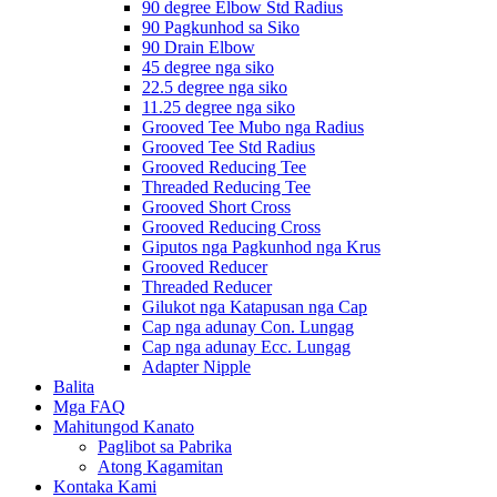
90 degree Elbow Std Radius
90 Pagkunhod sa Siko
90 Drain Elbow
45 degree nga siko
22.5 degree nga siko
11.25 degree nga siko
Grooved Tee Mubo nga Radius
Grooved Tee Std Radius
Grooved Reducing Tee
Threaded Reducing Tee
Grooved Short Cross
Grooved Reducing Cross
Giputos nga Pagkunhod nga Krus
Grooved Reducer
Threaded Reducer
Gilukot nga Katapusan nga Cap
Cap nga adunay Con. Lungag
Cap nga adunay Ecc. Lungag
Adapter Nipple
Balita
Mga FAQ
Mahitungod Kanato
Paglibot sa Pabrika
Atong Kagamitan
Kontaka Kami