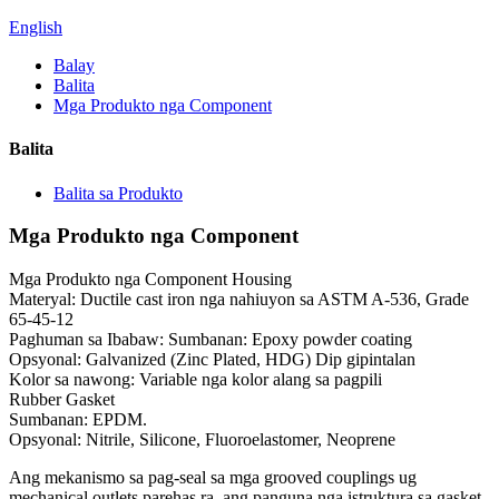
English
Balay
Balita
Mga Produkto nga Component
Balita
Balita sa Produkto
Mga Produkto nga Component
Mga Produkto nga Component Housing
Materyal: Ductile cast iron nga nahiuyon sa ASTM A-536, Grade
65-45-12
Paghuman sa Ibabaw: Sumbanan: Epoxy powder coating
Opsyonal: Galvanized (Zinc Plated, HDG) Dip gipintalan
Kolor sa nawong: Variable nga kolor alang sa pagpili
Rubber Gasket
Sumbanan: EPDM.
Opsyonal: Nitrile, Silicone, Fluoroelastomer, Neoprene
Ang mekanismo sa pag-seal sa mga grooved couplings ug
mechanical outlets parehas ra, ang panguna nga istruktura sa gasket