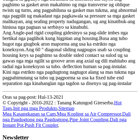
paghimo sa gasket aron makahimo og mga transverse ug oblique
twists ug turns, ang pagpahiluna sa gasket mas tukma, ang abnormal
nga pagpilit ug makadaut nga pagkawala sa pressure sa mga gasket
malikayan, ang sealing property nadugangan, ug ang kinatibuk-ang
hiniusa nga pagtaas sa serbisyo sa kinabuhi.
Ang Angle-pad rigid coupling gidesinyo sa pag-slide imbes nga
bertikal nga paglihok kung higpitan ang housing.Busa ang tubo
hugot nga giugbok aron maporma ang usa ka estrikto nga
koneksyon.Ang 60 ° diagonal sliding nagpugos usab sa coupling
housing keys sa paghimo sa double sided contact sa sulod ug sa
gawas nga mga ngilit sa groove aron ang axial ug dili mahitabo ang
radial nga koneksyon sa tubo. deflection human sa pag-instalar.
Kini nga estrikto nga pagdugtong nagtugot alang sa mas tukma nga
pagpahimutang sa tubo ug pagporma sa usa ka fixed tube end
separation nga kinahanglan nga tagdon sa disenyo ug pag-instalar
Oras sa pag-post: Hul-13-2021
© Copyright - 2010-2022 : Tanang Katungod Gireserba.
Hot
Tags
,
Init nga mga Produkto
,
Sitemap
Mga Kasangkapan sa Cam
,
Mga Kopling sa Air Compressor
,
Dali
nga Pagdugtong nga Pagdugtong
,
Pipe Joint Coupling
,
Dali nga
Instant Pot
,
Push Fit Coupler
,
Newsletter