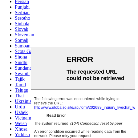
Persian
Punjabi
Serbian
Sesotho
Sinhala
Slovak
Slovenian
Somali
Samoan
Scots Gaelic
Shona
Sindhi
Sundanese
Swahili
Tajik
Tamil
Telugu
Thai
Ukrainian
Urdu
Uzbek
Vietnamese
Welsh
Xhosa
Yiddish