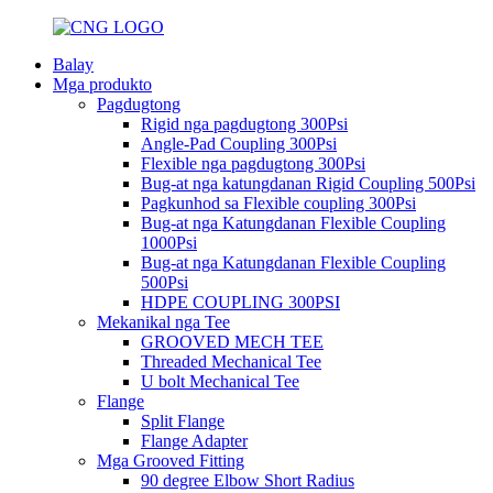
Balay
Mga produkto
Pagdugtong
Rigid nga pagdugtong 300Psi
Angle-Pad Coupling 300Psi
Flexible nga pagdugtong 300Psi
Bug-at nga katungdanan Rigid Coupling 500Psi
Pagkunhod sa Flexible coupling 300Psi
Bug-at nga Katungdanan Flexible Coupling
1000Psi
Bug-at nga Katungdanan Flexible Coupling
500Psi
HDPE COUPLING 300PSI
Mekanikal nga Tee
GROOVED MECH TEE
Threaded Mechanical Tee
U bolt Mechanical Tee
Flange
Split Flange
Flange Adapter
Mga Grooved Fitting
90 degree Elbow Short Radius