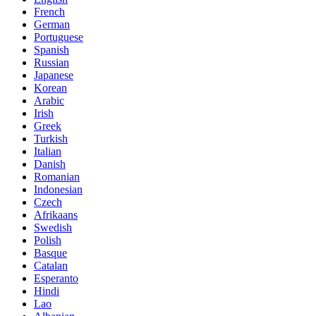
French
German
Portuguese
Spanish
Russian
Japanese
Korean
Arabic
Irish
Greek
Turkish
Italian
Danish
Romanian
Indonesian
Czech
Afrikaans
Swedish
Polish
Basque
Catalan
Esperanto
Hindi
Lao