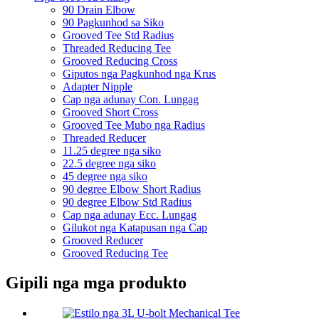
90 Drain Elbow
90 Pagkunhod sa Siko
Grooved Tee Std Radius
Threaded Reducing Tee
Grooved Reducing Cross
Giputos nga Pagkunhod nga Krus
Adapter Nipple
Cap nga adunay Con. Lungag
Grooved Short Cross
Grooved Tee Mubo nga Radius
Threaded Reducer
11.25 degree nga siko
22.5 degree nga siko
45 degree nga siko
90 degree Elbow Short Radius
90 degree Elbow Std Radius
Cap nga adunay Ecc. Lungag
Gilukot nga Katapusan nga Cap
Grooved Reducer
Grooved Reducing Tee
Gipili nga mga produkto