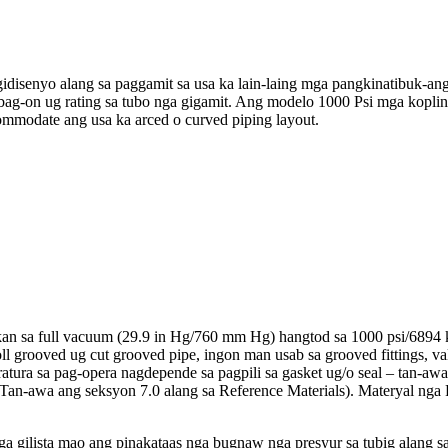
disenyo alang sa paggamit sa usa ka lain-laing mga pangkinatibuk-ang
ibag-on ug rating sa tubo nga gigamit. Ang modelo 1000 Psi mga kopl
ommodate ang usa ka arced o curved piping layout.
 sa full vacuum (29.9 in Hg/760 mm Hg) hangtod sa 1000 psi/6894 kP
ll grooved ug cut grooved pipe, ingon man usab sa grooved fittings, val
eratura sa pag-opera nagdepende sa pagpili sa gasket ug/o seal – tan-a
awa ang seksyon 7.0 alang sa Reference Materials). Materyal nga Pipe 
ilista mao ang pinakataas nga bugnaw nga presyur sa tubig alang sa