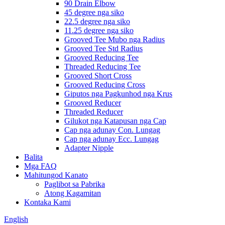
90 Drain Elbow
45 degree nga siko
22.5 degree nga siko
11.25 degree nga siko
Grooved Tee Mubo nga Radius
Grooved Tee Std Radius
Grooved Reducing Tee
Threaded Reducing Tee
Grooved Short Cross
Grooved Reducing Cross
Giputos nga Pagkunhod nga Krus
Grooved Reducer
Threaded Reducer
Gilukot nga Katapusan nga Cap
Cap nga adunay Con. Lungag
Cap nga adunay Ecc. Lungag
Adapter Nipple
Balita
Mga FAQ
Mahitungod Kanato
Paglibot sa Pabrika
Atong Kagamitan
Kontaka Kami
English