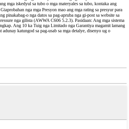
ang mga iskedyul sa tubo o mga materyales sa tubo, kontaka ang
 Giaprobahan nga mga Presyon mao ang mga rating sa presyur para
ng pinakabag-o nga datos sa pag-apruba nga gi-post sa website sa
 pressure nga gilista (AWWA C606 5.2.3). Pasidaan: Ang mga sistema
 sangkap. Ang 10 ka Tuig nga Limitado nga Garantiya magamit lamang
t adunay katungod sa pag-usab sa mga detalye, disenyo ug o