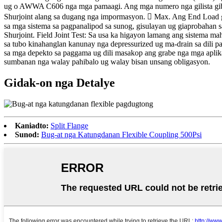
ug o AWWA C606 nga mga pamaagi. Ang mga numero nga gilista gibase 
Shurjoint alang sa dugang nga impormasyon.  Max. Ang End Load g
sa mga sistema sa pagpanalipod sa sunog, gisulayan ug giaprobahan s
Shurjoint. Field Joint Test: Sa usa ka higayon lamang ang sistema 
sa tubo kinahanglan kanunay nga depressurized ug ma-drain sa dili
sa mga depekto sa paggama ug dili masakop ang grabe nga mga aplika
sumbanan nga walay pahibalo ug walay bisan unsang obligasyon.
Gidak-on nga Detalye
Kaniadto:
Split Flange
Sunod:
Bug-at nga Katungdanan Flexible Coupling 500Psi