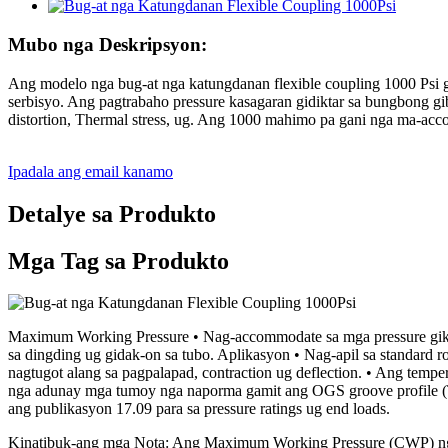
Mubo nga Deskripsyon:
Ang modelo nga bug-at nga katungdanan flexible coupling 1000 Psi gi
serbisyo. Ang pagtrabaho pressure kasagaran gidiktar sa bungbong g
distortion, Thermal stress, ug. Ang 1000 mahimo pa gani nga ma-acc
Ipadala ang email kanamo
Detalye sa Produkto
Mga Tag sa Produkto
Maximum Working Pressure • Nag-accommodate sa mga pressure gikan
sa dingding ug gidak-on sa tubo. Aplikasyon • Nag-apil sa standard ro
nagtugot alang sa pagpalapad, contraction ug deflection. • Ang temp
nga adunay mga tumoy nga naporma gamit ang OGS groove profile (Tan-
ang publikasyon 17.09 para sa pressure ratings ug end loads.
Kinatibuk-ang mga Nota: Ang Maximum Working Pressure (CWP) nga g