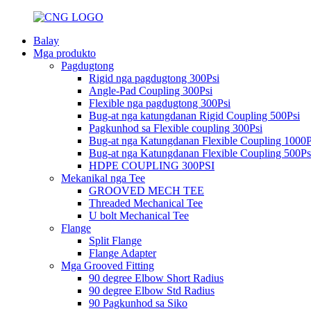
Balay
Mga produkto
Pagdugtong
Rigid nga pagdugtong 300Psi
Angle-Pad Coupling 300Psi
Flexible nga pagdugtong 300Psi
Bug-at nga katungdanan Rigid Coupling 500Psi
Pagkunhod sa Flexible coupling 300Psi
Bug-at nga Katungdanan Flexible Coupling 1000P
Bug-at nga Katungdanan Flexible Coupling 500Ps
HDPE COUPLING 300PSI
Mekanikal nga Tee
GROOVED MECH TEE
Threaded Mechanical Tee
U bolt Mechanical Tee
Flange
Split Flange
Flange Adapter
Mga Grooved Fitting
90 degree Elbow Short Radius
90 degree Elbow Std Radius
90 Pagkunhod sa Siko