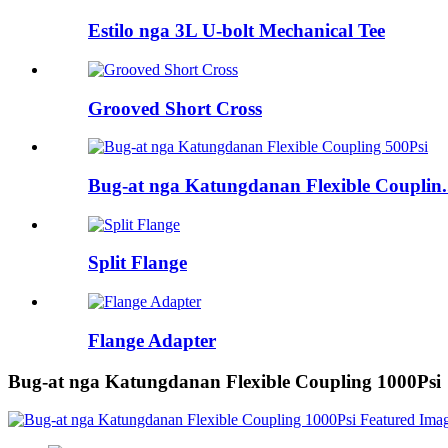
Estilo nga 3L U-bolt Mechanical Tee
Grooved Short Cross
Bug-at nga Katungdanan Flexible Couplin.
Split Flange
Flange Adapter
Bug-at nga Katungdanan Flexible Coupling 1000Psi