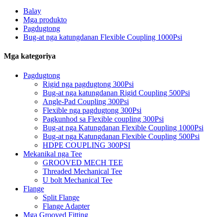
Balay
Mga produkto
Pagdugtong
Bug-at nga katungdanan Flexible Coupling 1000Psi
Mga kategoriya
Pagdugtong
Rigid nga pagdugtong 300Psi
Bug-at nga katungdanan Rigid Coupling 500Psi
Angle-Pad Coupling 300Psi
Flexible nga pagdugtong 300Psi
Pagkunhod sa Flexible coupling 300Psi
Bug-at nga Katungdanan Flexible Coupling 1000Psi
Bug-at nga Katungdanan Flexible Coupling 500Psi
HDPE COUPLING 300PSI
Mekanikal nga Tee
GROOVED MECH TEE
Threaded Mechanical Tee
U bolt Mechanical Tee
Flange
Split Flange
Flange Adapter
Mga Grooved Fitting