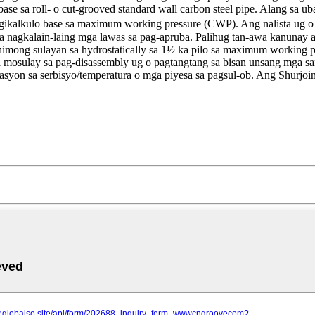
sa roll- o cut-grooved standard wall carbon steel pipe. Alang sa ub
ikalkulo base sa maximum working pressure (CWP). Ang nalista ug o
a nagkalain-laing mga lawas sa pag-apruba. Palihug tan-awa kanunay a
mahimong sulayan sa hydrostatically sa 1½ ka pilo sa maximum working
 pa mosulay sa pag-disassembly ug o pagtangtang sa bisan unsang mga
syon sa serbisyo/temperatura o mga piyesa sa pagsul-ob. Ang Shurjoin