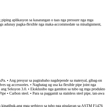
 piping aplikasyon sa kasarangan o taas nga pressure nga mga
ings adunay pagka-flexible nga maka-accommodate sa misalignment,
a. • Ang presyur sa pagtrabaho nagdepende sa materyal, gibag-on
ves ug accessories. • Naghatag ug usa ka flexible pipe joint nga
wa ang Seksyon 3.0. • Eksklusibo nga gamiton sa tubo ug mga produkto
• Carbon steel. • Para sa paggamit sa stainless steel pipe, tan-awa
 kinatibuk-ang mga serbisyo sa tubo nga gisulayan sa ASTM F1476