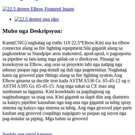
Mubo nga Deskripsyon:
Kami(CNG) naghatag ug estilo 110 22.5
°
Elbow.Kini usa ka elbow
connector alang sa fire fighting equipment.Sila gigamit alang sa
pagkonektar sa Standpipe aron makontrol, apod-apod, o pagsuporta
sa pipeline sa lain-laing mga gidak-on o direksyon. Pinaagi sa
koneksyon sa Elbow, ang oras sa proyekto labi nga natipig nga
adunay paspas nga pag-install ug dali nga pagmentinar. Naghatag
kami og grooved pipe fittings alang sa fire fighting system.Ang
Elbow ginama sa ductile iron kada ASTM A536 Gr. 65-45-12 ug o
ASTM A395 Gr. 65-45-15. Ang mga sukat sa CE mao ang
sumbanan sa tiggama. Kini konektado sa pagdugtong ug
nagtinabangay sa usag usa. Kini gigamit sa dapit diin ang diametro
sa kalayo pipeline kausaban nga nag-una nga gigamit sa tubig spray
sistema ug kalayo nga sistema sa tubig. Ang mga grooved pipe parts
kauban ang grooved couplings nagsiguro sa paspas ug sayon ​​nga
pag-instalar sa piping. Mga bahin sa grooved
Ipadala ang email kanamo