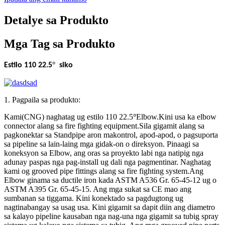
Detalye sa Produkto
Mga Tag sa Produkto
°
Estilo 110 22.5
siko
1. Pagpaila sa produkto:
Kami(CNG) naghatag ug estilo 110 22.5
°
Elbow.Kini usa ka elbow
connector alang sa fire fighting equipment.Sila gigamit alang sa
pagkonektar sa Standpipe aron makontrol, apod-apod, o pagsuporta
sa pipeline sa lain-laing mga gidak-on o direksyon. Pinaagi sa
koneksyon sa Elbow, ang oras sa proyekto labi nga natipig nga
adunay paspas nga pag-install ug dali nga pagmentinar. Naghatag
kami og grooved pipe fittings alang sa fire fighting system.Ang
Elbow ginama sa ductile iron kada ASTM A536 Gr. 65-45-12 ug o
ASTM A395 Gr. 65-45-15. Ang mga sukat sa CE mao ang
sumbanan sa tiggama. Kini konektado sa pagdugtong ug
nagtinabangay sa usag usa. Kini gigamit sa dapit diin ang diametro
sa kalayo pipeline kausaban nga nag-una nga gigamit sa tubig spray