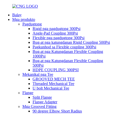
Balay
Mga produkto
Pagdugtong
Rigid nga pagdugtong 300Psi
Angle-Pad Coupling 300Psi
Flexible nga pagdugtong 300Psi
Bug-at nga katungdanan Rigid Coupling 500Psi
Pagkunhod sa Flexible coupling 300Psi
Bug-at nga Katungdanan Flexible Coupling
1000Psi
Bug-at nga Katungdanan Flexible Coupling
500Psi
HDPE COUPLING 300PSI
Mekanikal nga Tee
GROOVED MECH TEE
Threaded Mechanical Tee
U bolt Mechanical Tee
Flange
Split Flange
Flange Adapter
Mga Grooved Fitting
90 degree Elbow Short Radius