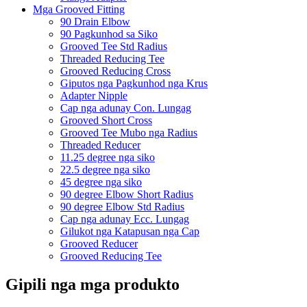
Mga Grooved Fitting
90 Drain Elbow
90 Pagkunhod sa Siko
Grooved Tee Std Radius
Threaded Reducing Tee
Grooved Reducing Cross
Giputos nga Pagkunhod nga Krus
Adapter Nipple
Cap nga adunay Con. Lungag
Grooved Short Cross
Grooved Tee Mubo nga Radius
Threaded Reducer
11.25 degree nga siko
22.5 degree nga siko
45 degree nga siko
90 degree Elbow Short Radius
90 degree Elbow Std Radius
Cap nga adunay Ecc. Lungag
Gilukot nga Katapusan nga Cap
Grooved Reducer
Grooved Reducing Tee
Gipili nga mga produkto