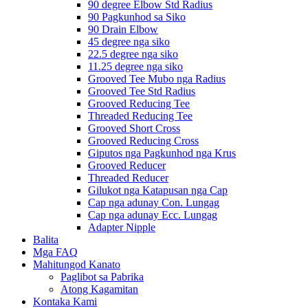
90 degree Elbow Std Radius
90 Pagkunhod sa Siko
90 Drain Elbow
45 degree nga siko
22.5 degree nga siko
11.25 degree nga siko
Grooved Tee Mubo nga Radius
Grooved Tee Std Radius
Grooved Reducing Tee
Threaded Reducing Tee
Grooved Short Cross
Grooved Reducing Cross
Giputos nga Pagkunhod nga Krus
Grooved Reducer
Threaded Reducer
Gilukot nga Katapusan nga Cap
Cap nga adunay Con. Lungag
Cap nga adunay Ecc. Lungag
Adapter Nipple
Balita
Mga FAQ
Mahitungod Kanato
Paglibot sa Pabrika
Atong Kagamitan
Kontaka Kami