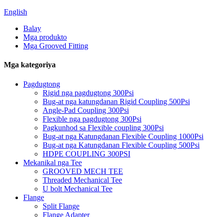
English
Balay
Mga produkto
Mga Grooved Fitting
Mga kategoriya
Pagdugtong
Rigid nga pagdugtong 300Psi
Bug-at nga katungdanan Rigid Coupling 500Psi
Angle-Pad Coupling 300Psi
Flexible nga pagdugtong 300Psi
Pagkunhod sa Flexible coupling 300Psi
Bug-at nga Katungdanan Flexible Coupling 1000Psi
Bug-at nga Katungdanan Flexible Coupling 500Psi
HDPE COUPLING 300PSI
Mekanikal nga Tee
GROOVED MECH TEE
Threaded Mechanical Tee
U bolt Mechanical Tee
Flange
Split Flange
Flange Adapter