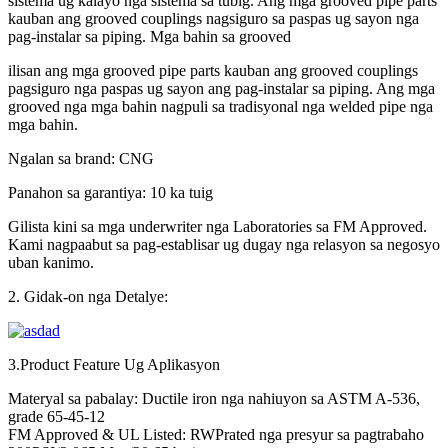
sistema ug kalayo nga sistema sa tubig. Ang mga grooved pipe parts
kauban ang grooved couplings nagsiguro sa paspas ug sayon ​​nga
pag-instalar sa piping. Mga bahin sa grooved
ilisan ang mga grooved pipe parts kauban ang grooved couplings
pagsiguro nga paspas ug sayon ​​ang pag-instalar sa piping. Ang mga
grooved nga mga bahin nagpuli sa tradisyonal nga welded pipe nga
mga bahin.
Ngalan sa brand: CNG
Panahon sa garantiya: 10 ka tuig
Gilista kini sa mga underwriter nga Laboratories sa FM Approved.
Kami nagpaabut sa pag-establisar ug dugay nga relasyon sa negosyo
uban kanimo.
2. Gidak-on nga Detalye:
3.Product Feature Ug Aplikasyon
Materyal sa pabalay: Ductile iron nga nahiuyon sa ASTM A-536,
grade 65-45-12
FM Approved & UL Listed: RWPrated nga presyur sa pagtrabaho