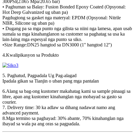
300PSI(2.065 Mpa/20.65 bar)
• Paghuman sa Balay: Fusion Bonded Epoxy Coated (Opsyonal:
Hot Deep Galvanized ug uban pa)
Pagdugtong sa gasket nga materyal: EPDM (Opsyonal: Nitrile
NBR, Silicone ug uban pa)
• Dugang pa sa mga punto nga gilista sa niini nga lamesa, apan usab
sumala sa mga kinahanglanon sa customer sa paghatag sa usa ka
lain-laing mga espesyal nga punto sa siko.
•Size Range:DN25 hangtod sa DN3000 (1'' hangtod 12'')
4.Kwalipikasyon sa Produkto
5. Paghatud, Pagpadala Ug Pag-alagad
Ipadala gikan sa Tianjin o uban pang mga pantalan
6.Alang sa bag-ong kustomer makahatag kami sa sample pinaagi sa
libre, apan ang kustomer kinahanglan nga mobayad sa gasto sa
courier.
7. Delivery time: 30 ka adlaw sa dihang nadawat namo ang
advanced payment.
8.Mga termino sa pagbayad: 30% abante, 70% kinahanglan nga
ibayad sa wala pa ang oras sa pagpadala.